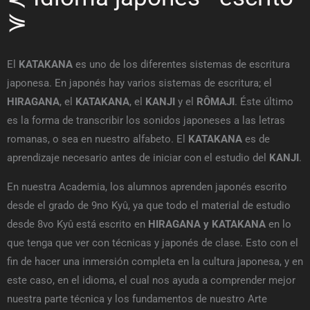
⋟
El
KATAKANA
es uno de los diferentes sistemas de escritura
japonesa. En japonés hay varios sistemas de escritura; el
HIRAGANA
, el
KATAKANA
, el
KANJI
y el
R
Ô
MAJI
. Éste último
es la forma de transcribir los sonidos japoneses a las letras
romanas, o sea en nuestro alfabeto. El
KATAKANA
es de
aprendizaje necesario antes de iniciar con el estudio del
KANJI
.
En nuestra Academia, los alumnos aprenden japonés escrito
desde el grado de 9no Kyû, ya que todo el material de estudio
desde 8vo Kyû está escrito en
HIRAGANA y KATAKANA
en lo
que tenga que ver con técnicas y japonés de clase. Esto con el
fin de hacer una inmersión completa en la cultura japonesa, y en
este caso, en el idioma, el cual nos ayuda a comprender mejor
nuestra parte técnica y los fundamentos de nuestro Arte