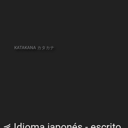
KATAKANA カタカナ
⋞ Idioma japonés - escrito