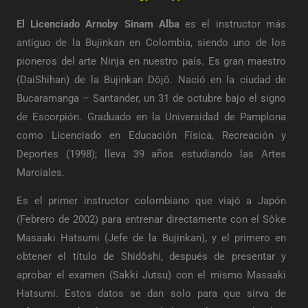
El Licenciado Arnoby Sinam Alba
es el instructor más
antiguo de la Bujinkan en Colombia, siendo uno de los
pioneros del arte Ninja en nuestro país. Es gran maestro
(DaiShihan) de la Bujinkan Dôjô. Nació en la ciudad de
Bucaramanga – Santander, un 31 de octubre bajo el signo
de Escorpión. Graduado en la Universidad de Pamplona
como Licenciado en Educación Física, Recreación y
Deportes (1998); lleva 39 años estudiando las Artes
Marciales.
Es el primer instructor colombiano que viajó a Japón
(Febrero de 2002) para entrenar directamente con el Sôke
Masaaki Hatsumi (Jefe de la Bujinkan), y el primero en
obtener el título de Shidôshi, después de presentar y
aprobar el examen (Sakki Jutsu) con el mismo Masaaki
Hatsumi. Estos datos se dan solo para que sirva de