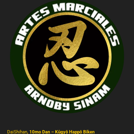
DaiShihan,
10mo Dan – Kûgyô Happô Biken